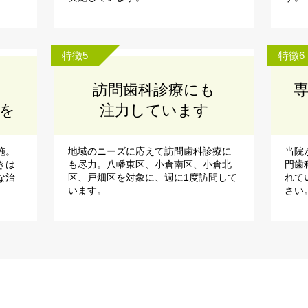
特徴5
特徴6
訪問歯科診療にも
を
注力しています
施。
地域のニーズに応えて訪問歯科診療に
当院
きは
も尽力。八幡東区、小倉南区、小倉北
門歯
な治
区、戸畑区を対象に、週に1度訪問して
れて
います。
さい