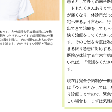
患者として多くの歯科医
ードもたくさんあります
が痛くなり、休診日だっ
宅へ来るよう言われ、行
出てきて治療をしてもら
るべく、九州歯科大学放射線科に1年勤
快く治療をしてくださっ
勤務したりアルバイトで歯科関連の仕事
な経験を積む。その後旧知の友人の父か
す。そのご恩を今度は私
験を踏まえ、わかりやすい説明と可能な
きる限り急患に対応する
医院が休診する年末年始
いれば、「電話をくださ
す。
現在は完全予約制が一般
は「今」何とかしてほし
り診療しますので、緊急
しい場合も、まずは気軽