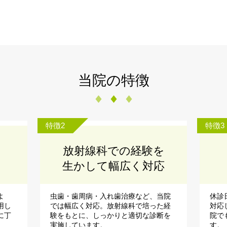
当院の特徴
特徴2
特徴3
放射線科での経験を
生かして幅広く対応
よ
虫歯・歯周病・入れ歯治療など、当院
休診
用し
では幅広く対応。放射線科で培った経
対応
に丁
験をもとに、しっかりと適切な診断を
院で
実施しています。
す。